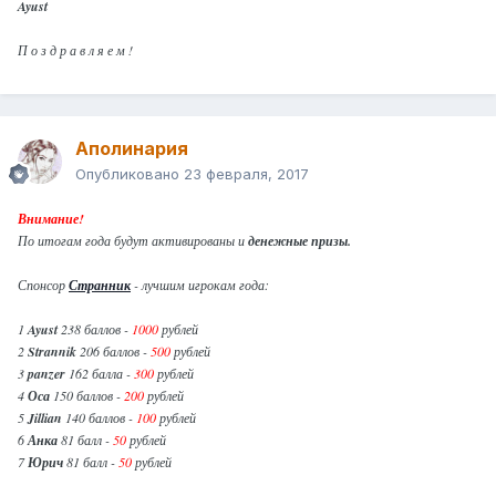
Ayust
П о з д р а в л я е м !
Аполинария
Опубликовано
23 февраля, 2017
Внимание!
По итогам года будут активированы и
денежные призы.
Спонсор
Странник
- лучшим игрокам года:
1
Ayust
238 баллов -
1000
рублей
2
Strannik
206 баллов -
500
рублей
3
panzer
162 балла -
300
рублей
4
Оса
150 баллов -
200
рублей
5
Jillian
140 баллов -
100
рублей
6
Анка
81 балл -
50
рублей
7
Юрич
81 балл -
50
рублей