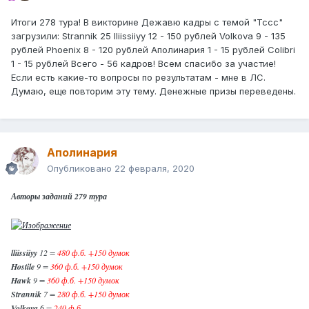
Итоги 278 тура! В викторине Дежавю кадры с темой "Тссс"
загрузили: Strannik 25 lliissiiyy 12 - 150 рублей Volkova 9 - 135
рублей Phoenix 8 - 120 рублей Аполинария 1 - 15 рублей Colibri
1 - 15 рублей Всего - 56 кадров! Всем спасибо за участие!
Если есть какие-то вопросы по результатам - мне в ЛС.
Думаю, еще повторим эту тему. Денежные призы переведены.
Аполинария
Опубликовано
22 февраля, 2020
Авторы заданий 279 тура
lliissiiyy
12 =
480 ф.б. +150 думок
Hostile
9 =
360 ф.б. +150 думок
Hawk
9 =
360 ф.б. +150 думок
Strannik
7 =
280 ф.б. +150 думок
Volkova
6 =
240 ф.б.