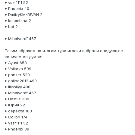
♦ vszr1111 52
♦ Phoenix 40
♦ DmitryKM-D!VAN 2
♦ kolombina 2
♦ bot 2
___
♦ Mihalychff 467
Таким образом по итогам тура игроки набрали следующее
количество думов:
♦ Ayust 658
♦ Volkova 599
♦ panzer 520
♦ galina2012 490
♦ lliissiiyy 490
♦ Mihalychff 467
♦ Hostile 386
♦ Юрич 221
♦ cepexxa 183
♦ Colibri 174
♦ vszr1111 52
♦ Phoenix 39