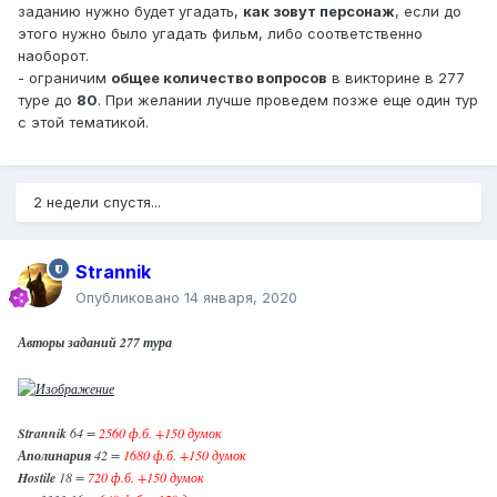
заданию нужно будет угадать,
как зовут персонаж
, если до
этого нужно было угадать фильм, либо соответственно
наоборот.
- ограничим
общее количество вопросов
в викторине в 277
туре до
80
. При желании лучше проведем позже еще один тур
с этой тематикой.
2 недели спустя...
Strannik
Опубликовано
14 января, 2020
Авторы заданий 277 тура
Strannik
64 =
2560 ф.б. +150 думок
Аполинария
42 =
1680 ф.б. +150 думок
Hostile
18 =
720 ф.б. +150 думок