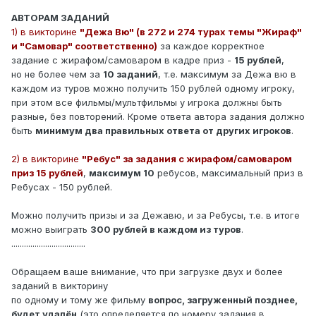
АВТОРАМ ЗАДАНИЙ
1) в викторине
"Дежа Вю" (в 272 и 274 турах темы "Жираф"
и "Самовар" соответственно)
за каждое корректное
задание с жирафом/самоваром в кадре приз -
15 рублей
,
но не более чем за
10 заданий
, т.е. максимум за Дежа вю в
каждом из туров можно получить 150 рублей одному игроку,
при этом все фильмы/мультфильмы у игрока должны быть
разные, без повторений. Кроме ответа автора задания должно
быть
минимум два правильных ответа от других игроков
.
2) в викторине
"Ребус" за задания с жирафом/самоваром
приз 15 рублей
,
максимум 10
ребусов, максимальный приз в
Ребусах - 150 рублей.
Можно получить призы и за Дежавю, и за Ребусы, т.е. в итоге
можно выиграть
300 рублей в каждом из туров
.
...................................
Обращаем ваше внимание, что при загрузке двух и более
заданий в викторину
по одному и тому же фильму
вопрос, загруженный позднее,
будет удалён
(это определяется по номеру задания в