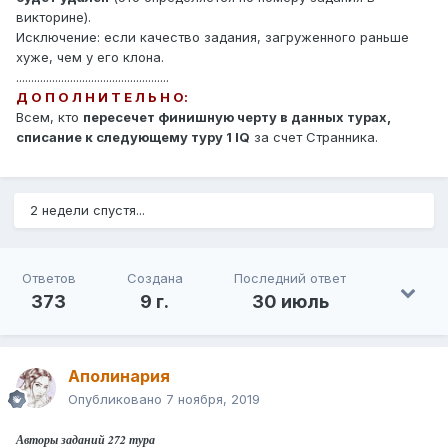
викторине).
Исключение: если качество задания, загруженного раньше
хуже, чем у его клона.
...................................................
Д О П О Л Н И Т Е Л Ь Н О:
Всем, кто
пересечет финишную черту в данных турах,
списание к следующему туру 1 IQ
за счет Странника.
2 недели спустя...
Ответов
Создана
Последний ответ
373
9 г.
30 июль
Аполинария
Опубликовано
7 ноября, 2019
Авторы заданий 272 тура