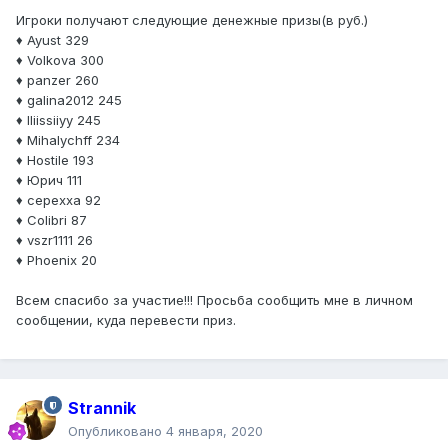
Игроки получают следующие денежные призы(в руб.)
♦ Ayust 329
♦ Volkova 300
♦ panzer 260
♦ galina2012 245
♦ lliissiiyy 245
♦ Mihalychff 234
♦ Hostile 193
♦ Юрич 111
♦ cepexxa 92
♦ Colibri 87
♦ vszr1111 26
♦ Phoenix 20
Всем спасибо за участие!!! Просьба сообщить мне в личном
сообщении, куда перевести приз.
Strannik
Опубликовано
4 января, 2020