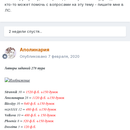
кто-то может помочь с вопросами на эту тему - пишите мне в
ЛС.
2 недели спустя...
Аполинария
Опубликовано
7 февраля, 2020
Авторы заданий 278 тура
Strannik
38 =
1520 ф.б. +150 думок
Аполинария
28 =
1120 ф.б. +150 думок
lliissiiyy
16 =
640 ф.б. +150 думок
vszr1111
12 =
480 ф.б. +150 думок
Volkova
10 =
400 ф.б. + 150 думок
Phoenix
8 =
320 ф.б. +150 думок
Doseima
3 =
120 ф.б.