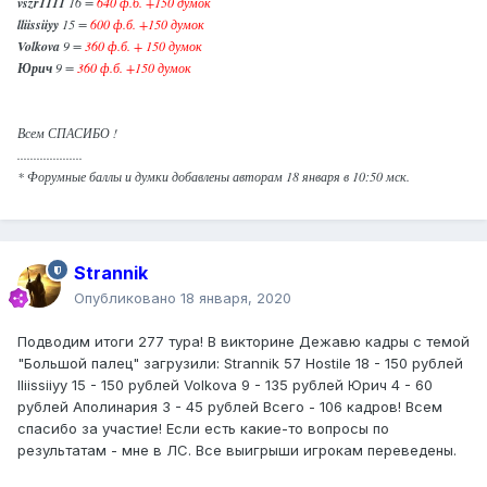
vszr1111
16 =
640 ф.б. +150 думок
lliissiiyy
15 =
600 ф.б. +150 думок
Volkova
9 =
360 ф.б. + 150 думок
Юрич
9 =
360 ф.б. +150 думок
Всем СПАСИБО !
....................
* Форумные баллы и думки добавлены авторам 18 января в 10:50 мск.
Strannik
Опубликовано
18 января, 2020
Подводим итоги 277 тура! В викторине Дежавю кадры с темой
"Большой палец" загрузили: Strannik 57 Hostile 18 - 150 рублей
lliissiiyy 15 - 150 рублей Volkova 9 - 135 рублей Юрич 4 - 60
рублей Аполинария 3 - 45 рублей Всего - 106 кадров! Всем
спасибо за участие! Если есть какие-то вопросы по
результатам - мне в ЛС. Все выигрыши игрокам переведены.