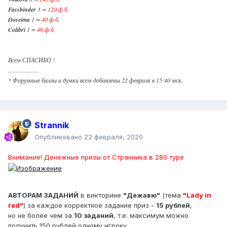
Fassbinder
3 =
120 ф.б.
Doseima
1 =
40 ф.б.
Colibri
1 =
40 ф.б.
Всем СПАСИБО !
....................
* Форумные баллы и думки всем добавлены 22 февраля в 15:40 мск.
Strannik
Опубликовано
22 февраля, 2020
Внимание! Денежные призы от Странника в 280 туре
АВТОРАМ ЗАДАНИЙ
в викторине
"Дежавю"
(тема
"Lady in
red"
) за каждое корректное задание приз -
15 рублей
,
но не более чем за
10 заданий
, т.е. максимум можно
получить 150 рублей одному игроку.