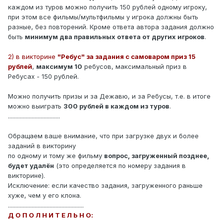
каждом из туров можно получить 150 рублей одному игроку,
при этом все фильмы/мультфильмы у игрока должны быть
разные, без повторений. Кроме ответа автора задания должно
быть
минимум два правильных ответа от других игроков
.
2) в викторине
"Ребус" за задания с самоваром приз 15
рублей
,
максимум 10
ребусов, максимальный приз в
Ребусах - 150 рублей.
Можно получить призы и за Дежавю, и за Ребусы, т.е. в итоге
можно выиграть
300 рублей в каждом из туров
.
...................................
Обращаем ваше внимание, что при загрузке двух и более
заданий в викторину
по одному и тому же фильму
вопрос, загруженный позднее,
будет удалён
(это определяется по номеру задания в
викторине).
Исключение: если качество задания, загруженного раньше
хуже, чем у его клона.
...................................................
Д О П О Л Н И Т Е Л Ь Н О: