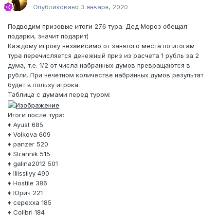
Опубликовано
3 января, 2020
Подводим призовые итоги 276 тура. Дед Мороз обещал
подарки, значит подарит)
Каждому игроку независимо от занятого места по итогам
тура перечисляется денежный приз из расчета 1 рубль за 2
дума, т.е. 1/2 от числа набранных думов превращаются в
рубли. При нечетном количестве набранных думов результат
будет в пользу игрока.
Таблица с думами перед туром:
Итоги после тура:
♦ Ayust 685
♦ Volkova 609
♦ panzer 520
♦ Strannik 515
♦ galina2012 501
♦ lliissiiyy 490
♦ Hostile 386
♦ Юрич 221
♦ cepexxa 185
♦ Colibri 184