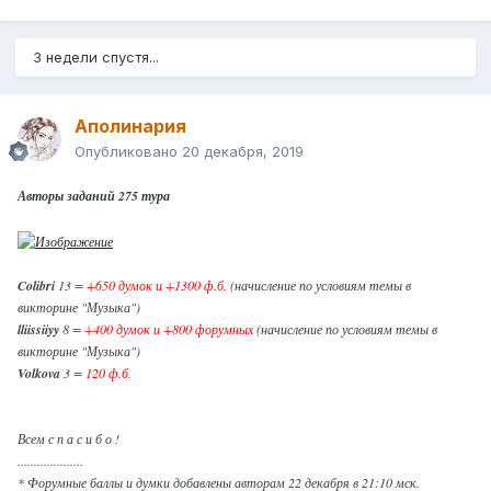
3 недели спустя...
Аполинария
Опубликовано
20 декабря, 2019
Авторы заданий 275 тура
Colibri
13 =
+650 думок и +1300 ф.б.
(начисление по условиям темы в
викторине "Музыка")
lliissiiyy
8 =
+400 думок и +800 форумных
(начисление по условиям темы в
викторине "Музыка")
Volkova
3 =
120 ф.б.
Всем с п а с и б о !
....................
* Форумные баллы и думки добавлены авторам 22 декабря в 21:10 мск.