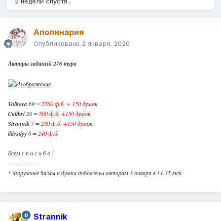
2 недели спустя...
Аполинария
Опубликовано
2 января, 2020
Авторы заданий 276 тура
Volkova
69 =
2760 ф.б. + 150 думок
Colibri
20 =
800 ф.б. +150 думок
Strannik
7 =
280 ф.б. +150 думок
lliissiiyy
6 =
240 ф.б.
Всем с п а с и б о !
....................
* Форумные баллы и думки добавлены авторам 3 января в 14:35 мск.
Strannik