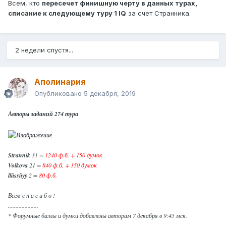
Всем, кто
пересечет финишную черту в данных турах,
списание к следующему туру 1 IQ
за счет Странника.
2 недели спустя...
Аполинария
Опубликовано
5 декабря, 2019
Авторы заданий 274 тура
Strannik
31 =
1240 ф.б. + 150 думок
Volkova
21 =
840 ф.б. + 150 думок
lliissiiyy
2 =
80 ф.б.
Всем с п а с и б о !
....................
* Форумные баллы и думки добавлены авторам 7 декабря в 9:45 мск.