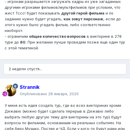
- игрокам разрешается загружать кадры из уже загаданных
другими игроками фильмов/мультфильмов при условии, что
жест Тссс! будет показывать
другой герой фильма
и по
заданию нужно будет угадать,
как зовут персонаж
, если до
этого нужно было угадать фильм, либо соответственно
наоборот.
- ограничим
общее количество вопросов
в викторине в 278
туре до
80
. При желании лучше проведем позже еще один тур
с этой тематикой.
2 недели спустя...
Strannik
Опубликовано
28 января, 2020
У меня есть идея создать тур, где во всех викторинах кроме
Дежавю (можно будет сделать перерыв в Дежавю либо
выбрать любую другую тему для викторины на это тур) будут
вопросы по фильмам, основанным на реальных событиях. На
себя беру Музыку, Постер и ЧД. Если у кого-то будут идеи или