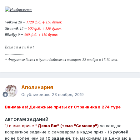
Volkova
28 =
1120 ф.б. + 150 думок
Strannik
15 =
600 ф.б. + 150 думок
lliissiiyy
9 =
360 ф.б. + 150 думок
Всем с п а с и б о !
....................
* Форумные баллы и думки добавлены авторам 22 ноября в 17:50 мск.
Аполинария
Опубликовано
23 ноября, 2019
Внимание! Денежные призы от Странника в 274 туре
АВТОРАМ ЗАДАНИЙ
1) в викторине
"Дежа Вю" (тема "Самовар")
за каждое
корректное задание с самоваром в кадре приз -
15 рублей
,
но не более чем за
10 заданий
, т.е. максимум за Дежа вю в