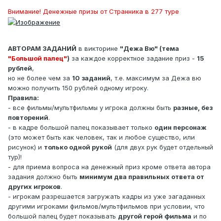
Внимание! Денежные призы от Странника в 277 туре
АВТОРАМ ЗАДАНИЙ
в викторине
"Дежа Вю" (тема
"Большой палец"
)
за каждое корректное задание приз -
15
рублей
,
но не более чем за
10 заданий
, т.е. максимум за Дежа вю
можно получить 150 рублей одному игроку.
Правила:
- все фильмы/мультфильмы у игрока должны быть
разные, без
повторений
.
- в кадре большой палец показывает только
один персонаж
(это может быть как человек, так и любое существо, или
рисунок) и
только одной рукой
(для двух рук будет отдельный
тур)!
- для приема вопроса на денежный приз кроме ответа автора
задания должно быть
минимум два правильных ответа от
других игроков
.
- игрокам разрешается загружать кадры из уже загаданных
другими игроками фильмов/мультфильмов при условии, что
большой палец будет показывать
другой герой фильма
и по