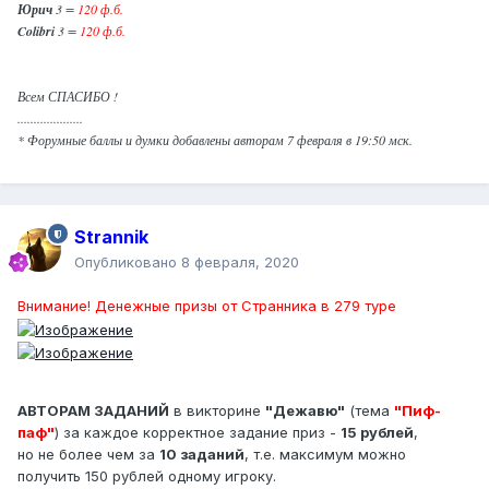
Юрич
3 =
120 ф.б.
Colibri
3 =
120 ф.б.
Всем СПАСИБО !
....................
* Форумные баллы и думки добавлены авторам 7 февраля в 19:50 мск.
Strannik
Опубликовано
8 февраля, 2020
Внимание! Денежные призы от Странника в 279 туре
АВТОРАМ ЗАДАНИЙ
в викторине
"Дежавю"
(тема
"Пиф-
паф"
) за каждое корректное задание приз -
15 рублей
,
но не более чем за
10 заданий
, т.е. максимум можно
получить 150 рублей одному игроку.