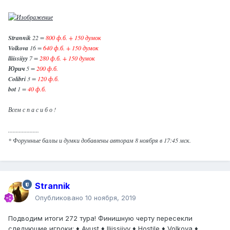
Strannik
22 =
800 ф.б. + 150 думок
Volkova
16 =
640 ф.б. + 150 думок
lliissiiyy
7 =
280 ф.б. + 150 думок
Юрич
5 =
200 ф.б.
Colibri
3 =
120 ф.б.
bot
1 =
40 ф.б.
Всем с п а с и б о !
....................
* Форумные баллы и думки добавлены авторам 8 ноября в 17:45 мск.
Strannik
Опубликовано
10 ноября, 2019
Подводим итоги 272 тура! Финишную черту пересекли
следующие игроки: ♦ Ayust ♦ lliissiiyy ♦ Hostile ♦ Volkova ♦