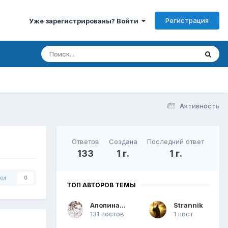
Регистрация
Уже зарегистрированы? Войти
Активность
Ответов
Создана
Последний ответ
133
1 г.
1 г.
ки
0
ТОП АВТОРОВ ТЕМЫ
Аполинария
Strannik
131 постов
1 пост