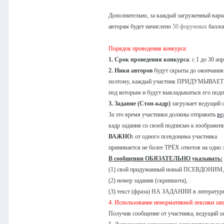
Дополнительно, за каждый загруженный вари
авторам будет начислено
50 форумных
балло
Порядок проведения конкурса:
1. Срок проведения конкурса
: с 1 до 30 ап
2. Ники авторов
будут скрыты до окончания
поэтому, каждый участник ПРИДУМЫВА
под которым и будут выкладываться его подп
3. Задание (Стоп-кадр)
загружает ведущий с
За это время участники должны отправить
ве
кадр задания со своей подписью к изображен
ВАЖНО:
от одного псевдонима участника
принимается не более ТРЁХ ответов на одно 
В сообщении ОБЯЗАТЕЛЬНО указывать:
(1) свой придуманный новый ПСЕВДОНИМ,
(2) номер задания (скриншота),
(3) текст (фраза) НА ЗАДАНИИ в литератур
4. Использование ненормативной лексики зап
Получив сообщение от участника, ведущий зал