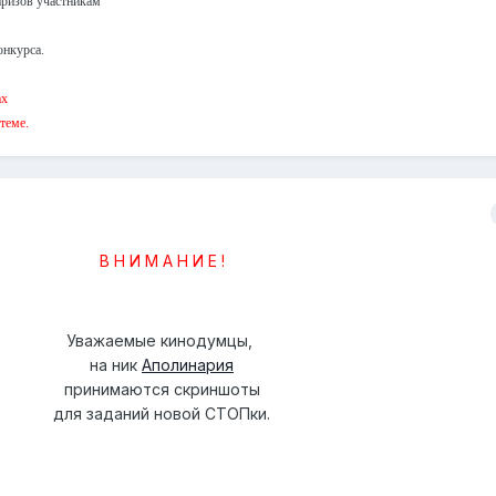
призов участникам
онкурса.
ах
теме.
В Н И М А Н И Е !
Уважаемые кинодумцы,
на ник
Аполинария
принимаются скриншоты
для заданий новой СТОПки.