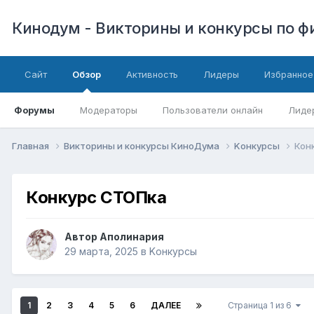
Кинодум - Викторины и конкурсы по 
Сайт
Обзор
Активность
Лидеры
Избранное
Форумы
Модераторы
Пользователи онлайн
Лиде
Главная
Викторины и конкурсы КиноДума
Kонкурсы
Кон
Конкурс СТОПка
Автор
Аполинария
29 марта, 2025
в
Kонкурсы
1
2
3
4
5
6
ДАЛЕЕ
Страница 1 из 6