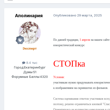
Аполинария
Опубликовано
29 марта, 2025
По давней традиции,
1 апреля
на нашем сайте
юмористический конкурс
Эксперт
СТОПка
8.4 тыс
Город:
Екатеринбург
Думы:51
Форумные Баллы:4320
Условия:
участникам нужно придумывать юмористичес
к изображениям на скриншотах из фильмов.
Система оценивания ответов участников всег
поэтому, решено ограничиться кнопкой "Спас
Ориентируясь на количество кинодумцев в ст