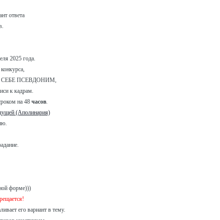
ант ответа
в.
реля 2025 года.
 конкурса,
ЕТ СЕБЕ ПСЕВДОНИМ,
иси к кадрам.
роком на 48
часов
.
дущей (Аполинария)
ию.
задание.
ной форме)))
рещается!
ивает его вариант в тему.