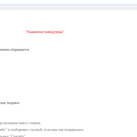
Уважаемые кинодумцы!
 вновь открывается
кие подписи
да вызывала много споров,
ибо" в сообщении с шуткой, если вам она понравилась.
рочке "Спасибо",