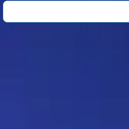
веселили всю команду. После
окончания второго сезона…
Знаменитость
08:35 30/07/2026
1901
Strannik
Какая ирония судьбы)
Дежа-вю 9675
18:20 17/07/2026