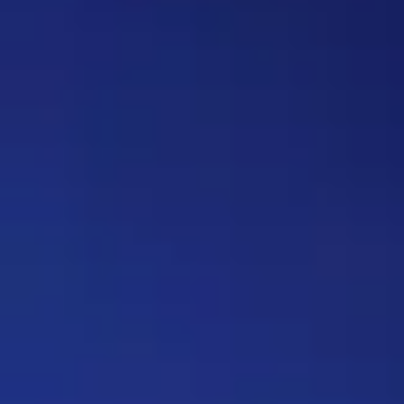
вопрос, где нужно назвать
персонажа, то обводить его в
кружочек или рисовать к нему
стрелочку. Как думаете, стоит
делать? Это должен будет
делать автор вопроса. Ну и
конечно это не обязательное
…
Дежа-вю 9742
14:42 30/07/2026
Strannik
Уолтер и Джесси, они же
Брайан Крэнстон и Аарон Пол,
в реально жизни стали
настоящими близкими
друзьями, которые то и дело
дурачились во время съёмок и
за кадром, всячески
подкалывали друг друга и