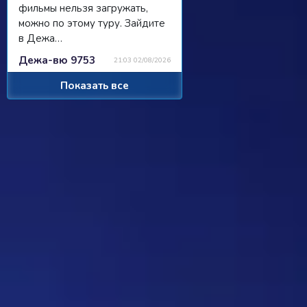
фильмы нельзя загружать,
можно по этому туру. Зайдите
в Дежа…
Дежа-вю 9753
21:03 02/08/2026
Показать все
Strannik
Просили чат, сделали чат, я там
пишу, никто не читает/не
отвечает...
Ребус 1184
11:55 31/07/2026
Hostile
Можно
Дежа-вю 9742
00:25 31/07/2026
Strannik
От одного игрока поступило
предложение - если задается