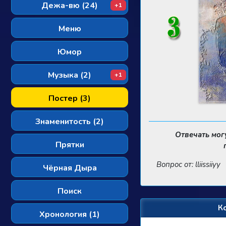
Дежа-вю (24)
+1
Меню
Юмор
Музыка (2)
+1
Постер (3)
Знаменитость (2)
Отвечать мог
Прятки
Вопрос от: lliissiiyy
Чёрная Дыра
Поиск
К
Хронология (1)