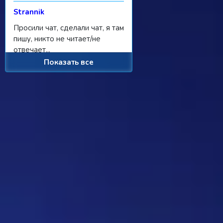
Strannik
Просили чат, сделали чат, я там
пишу, никто не читает/не
отвечает...
Показать все
Ребус 1184
11:55 31/07/2026
Hostile
Можно
Дежа-вю 9742
00:25 31/07/2026
Strannik
От одного игрока поступило
предложение - если задается
вопрос, где нужно назвать
персонажа, то обводить его в
кружочек или рисовать к нему
стрелочку. Как думаете, стоит
делать? Это должен будет