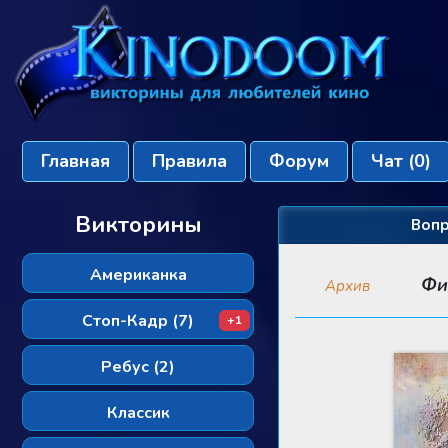
Главная
Правила
Форум
Чат
(0)
Викторины
Вопр
Американка
Фи
Архив
Стоп-Кадр (7)
+1
Ребус (2)
Классик