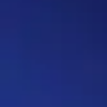
делать автор вопроса. Ну и
конечно это не обязательное
…
Дежа-вю 9742
14:42 30/07/2026
Strannik
Уолтер и Джесси, они же
Брайан Крэнстон и Аарон Пол,
в реально жизни стали
настоящими близкими
друзьями, которые то и дело
дурачились во время съёмок и
за кадром, всячески
подкалывали друг друга и
веселили всю команду. После
окончания второго сезона…
Знаменитость
08:35 30/07/2026
1901