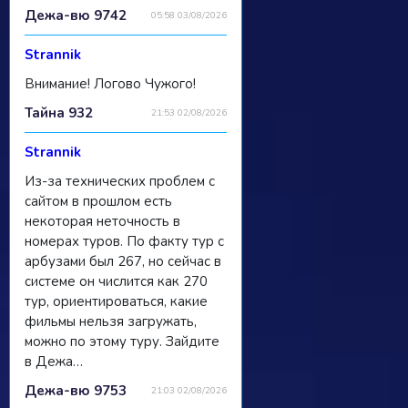
Дежа-вю 9742
05:58 03/08/2026
Strannik
Внимание! Логово Чужого!
Тайна 932
21:53 02/08/2026
Strannik
Из-за технических проблем с
сайтом в прошлом есть
некоторая неточность в
номерах туров. По факту тур с
арбузами был 267, но сейчас в
системе он числится как 270
тур, ориентироваться, какие
фильмы нельзя загружать,
можно по этому туру. Зайдите
в Дежа…
Дежа-вю 9753
21:03 02/08/2026