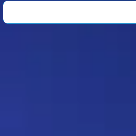
Strannik
Какая ирония судьбы)
Дежа-вю 9675
18:20 17/07/2026
Юрич
Оригинальный скрин из
фильма:
https://radikal.host/i/1BUIgB
Прятки 137
11:21 16/07/2026