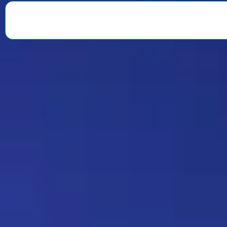
веселили всю команду. После
окончания второго сезона…
Знаменитость
08:35 30/07/2026
1901
Strannik
Какая ирония судьбы)
Дежа-вю 9675
18:20 17/07/2026