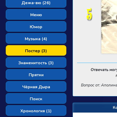
Дежа-вю (26)
Меню
Юмор
Музыка (4)
Постер (3)
Знаменитость (3)
Отвечать мог
Прятки
Вопрос от: Аполин
Чёрная Дыра
Поиск
К
Хронология (1)