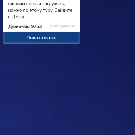
фильмы нельзя загружать,
можно по этому туру. Зайдите
в Дежа…
Дежа-вю 9753
21:03 02/08/2026
Показать все
Strannik
Просили чат, сделали чат, я там
пишу, никто не читает/не
отвечает...
Ребус 1184
11:55 31/07/2026
Hostile
Можно
Дежа-вю 9742
00:25 31/07/2026
Strannik
От одного игрока поступило
предложение - если задается