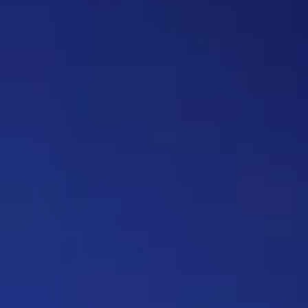
вопрос, где нужно назвать
персонажа, то обводить его в
кружочек или рисовать к нему
стрелочку. Как думаете, стоит
делать? Это должен будет
делать автор вопроса. Ну и
конечно это не обязательное
…
Дежа-вю 9742
14:42 30/07/2026
Strannik
Уолтер и Джесси, они же
Брайан Крэнстон и Аарон Пол,
в реально жизни стали
настоящими близкими
друзьями, которые то и дело
дурачились во время съёмок и
за кадром, всячески
подкалывали друг друга и