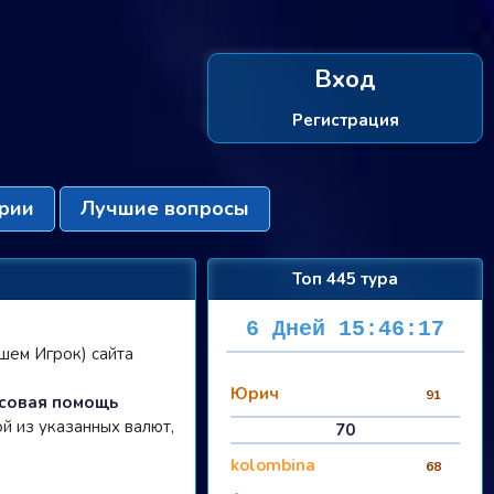
Вход
Регистрация
рии
Лучшие вопросы
Топ 445 тура
6 Дней 15:46:16
шем Игрок) сайта
Юрич
91
совая помощь
й из указанных валют,
70
kolombina
68