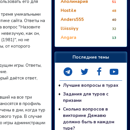
пользовать его для
Аполинария
51
Hostile
48
 тремя уникальными
Anders555
40
тике сайта. Ответы на
а вопрос "Назовите
lliissiiyy
32
 невезучую, как он,
Angara
13
(1981)", но не
ы, от которого
Последние темы
дущим игры. Ответы,
ние.
орый даётся ответ,
Лучшие вопросы в турах
Задания для туров с
вший на все три
призами
заносятся в профиль
Сколько вопросов в
чены в дни, когда тур
викторине Дежавю
ового тура. В случае
должно быть в каждом
о игры администрации
туре?