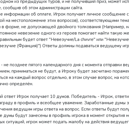
 одном из предыдущих туров, и не получивший приз, может ис
е, сообщив об этом администрации сайта.
 информации об оплате, Игрок получает личное сообщение с
ой на местоположение этих вопросов), соответствующими тема
 в форме, не допускающей двойного толкования (Например, н
тоянное невезение одного из героев помогает найти такую же
равильным будет ответ "Невезучие/La chиvre" или "Невезучие 
везучие (Франция)") Ответы должны подаваться ведущему игр
 - не позднее пятого календарного дня с момента отправки ве
ием, приниматься не будут, а Игроку будет засчитано пораже
ься на каждый вопрос отдельно, в этом случае вопрос, на кот
ачно определён.
 ответ Игрок получает 10 думов. Победитель - Игрок, ответи
награду в профиль и всеобщее уважение. Заработанные думы 
чения ведущим игры ответа на вопрос. Если ответы будут полу
е думы будут занесены в профиль игрока в момент открытия н
ых ситуаций, игрок может подать жалобу на действия ведущег