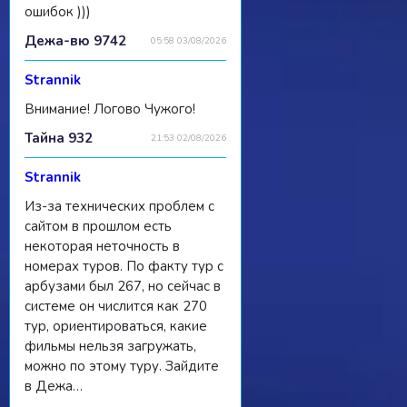
ошибок )))
Дежа-вю 9742
05:58 03/08/2026
Strannik
Внимание! Логово Чужого!
Тайна 932
21:53 02/08/2026
Strannik
Из-за технических проблем с
сайтом в прошлом есть
некоторая неточность в
номерах туров. По факту тур с
арбузами был 267, но сейчас в
системе он числится как 270
тур, ориентироваться, какие
фильмы нельзя загружать,
можно по этому туру. Зайдите
в Дежа…