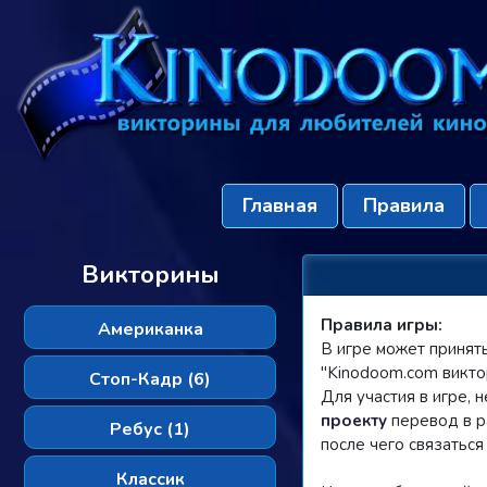
Главная
Правила
Викторины
Правила игры:
Американка
В игре может принят
"Kinodoom.com викто
Стоп-Кадр (6)
Для участия в игре,
проекту
перевод в р
Ребус (1)
после чего связаться
Классик