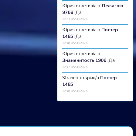
Юрич ответил/а в
Дежа-вю
9768
:Да
12:51 05/08/2026
Юрич ответил/а в
Постер
1485
:Да
12:48 05/08/2026
Юрич ответил/а в
Знаменитость 1906
:Да
12:47 05/08/2026
Strannik открыл/а
Постер
1485
12:40 05/08/2026