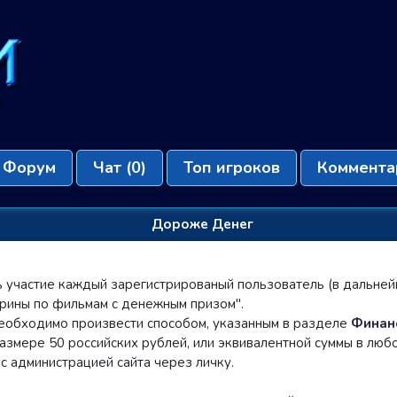
Форум
Чат
(0)
Топ игроков
Коммента
Дороже Денег
ь участие каждый зарегистрированый пользователь (в дальней
рины по фильмам с денежным призом".
 необходимо произвести способом, указанным в разделе
Финан
азмере 50 российских рублей, или эквивалентной суммы в любо
 с администрацией сайта через личку.