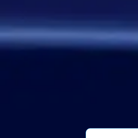
стрелочку. Как думаете, стоит
делать? Это должен будет
делать автор вопроса. Ну и
конечно это не обязательное
…
Дежа-вю 9742
14:42 30/07/2026
Strannik
Уолтер и Джесси, они же
Брайан Крэнстон и Аарон Пол,
в реально жизни стали
настоящими близкими
друзьями, которые то и дело
дурачились во время съёмок и
за кадром, всячески
подкалывали друг друга и
веселили всю команду. После
окончания второго сезона…
Знаменитость
08:35 30/07/2026