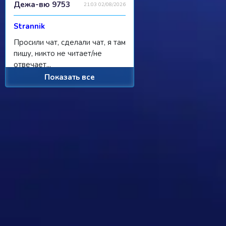
Дежа-вю 9753
21:03 02/08/2026
Strannik
Просили чат, сделали чат, я там
пишу, никто не читает/не
отвечает...
Показать все
Ребус 1184
11:55 31/07/2026
Hostile
Можно
Дежа-вю 9742
00:25 31/07/2026
Strannik
От одного игрока поступило
предложение - если задается
вопрос, где нужно назвать
персонажа, то обводить его в
кружочек или рисовать к нему