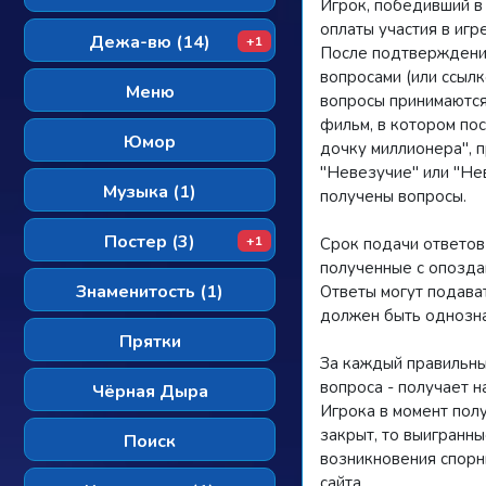
Игрок, победивший в
оплаты участия в игр
Дежа-вю (14)
+1
После подтверждение
вопросами (или ссылк
Меню
вопросы принимаются
фильм, в котором пос
Юмор
дочку миллионера", п
"Невезучие" или "Не
Музыка (1)
получены вопросы.
Постер (3)
+1
Срок подачи ответов
полученные с опоздан
Знаменитость (1)
Ответы могут подават
должен быть однозн
Прятки
За каждый правильный
вопроса - получает 
Чёрная Дыра
Игрока в момент полу
закрыт, то выигранны
Поиск
возникновения спорн
сайта.