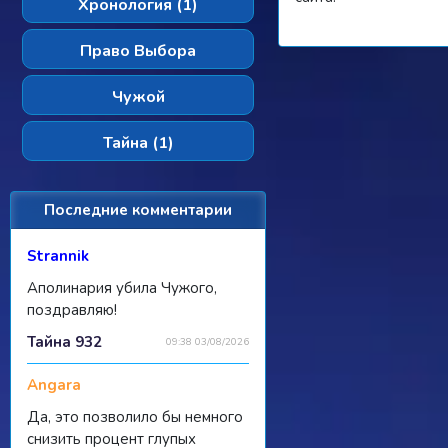
Хронология (1)
Право Выбора
Чужой
Тайна (1)
Последние комментарии
Strannik
Аполинария убила Чужого,
поздравляю!
Тайна 932
09:38 03/08/2026
Angara
Да, это позволило бы немного
снизить процент глупых