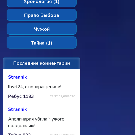
Хронология (1)
Право Выбора
Чужой
Тайна (1)
Последние комментарии
Strannik
lbvrf24, с возвращением!
Ребус 1193
22:32 07/08/2026
Strannik
Аполинария убила Чужого,
поздравляю!