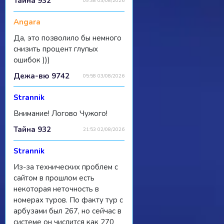
Тайна 932
09:38 03/08/2026
Angara
Да, это позволило бы немного
снизить процент глупых
ошибок )))
Дежа-вю 9742
05:58 03/08/2026
Strannik
Внимание! Логово Чужого!
Тайна 932
21:53 02/08/2026
Strannik
Из-за технических проблем с
сайтом в прошлом есть
некоторая неточность в
номерах туров. По факту тур с
арбузами был 267, но сейчас в
системе он числится как 270