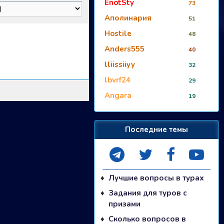
EnotSty
73
Аполинария
51
Hostile
48
Anders555
40
lliissiiyy
32
lbvrf24
29
Angara
19
Последние темы
Лучшие вопросы в турах
Задания для туров с
призами
Сколько вопросов в