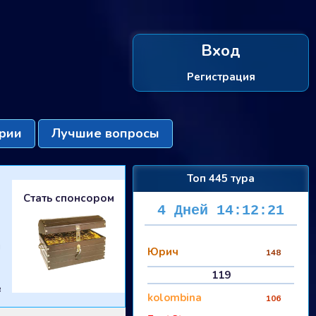
Вход
Регистрация
рии
Лучшие вопросы
Топ 445 тура
Стать спонсором
4 Дней 14:12:20
ы
Юрич
148
119
е
kolombina
106