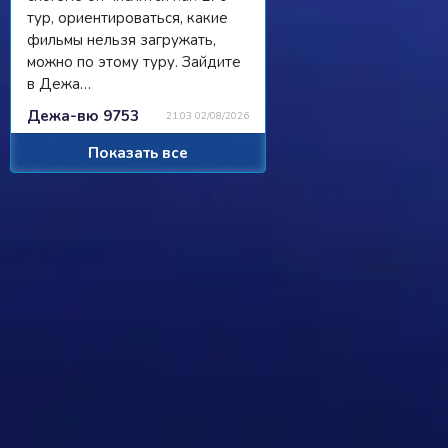
тур, ориентироваться, какие
фильмы нельзя загружать,
можно по этому туру. Зайдите
в Дежа…
Дежа-вю 9753
21:03 02/08/2026
Показать все
Strannik
Просили чат, сделали чат, я там
пишу, никто не читает/не
отвечает...
Ребус 1184
11:55 31/07/2026
Hostile
Можно
Дежа-вю 9742
00:25 31/07/2026
Strannik