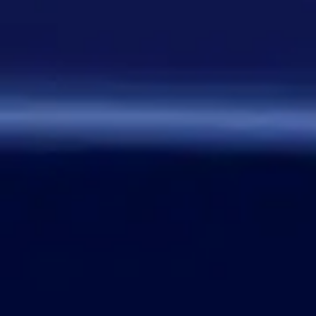
От одного игрока поступило
предложение - если задается
вопрос, где нужно назвать
персонажа, то обводить его в
кружочек или рисовать к нему
стрелочку. Как думаете, стоит
делать? Это должен будет
делать автор вопроса. Ну и
конечно это не обязательное
…
Дежа-вю 9742
14:42 30/07/2026
Strannik
Уолтер и Джесси, они же
Брайан Крэнстон и Аарон Пол,
в реально жизни стали
настоящими близкими
друзьями, которые то и дело
дурачились во время съёмок и
за кадром, всячески