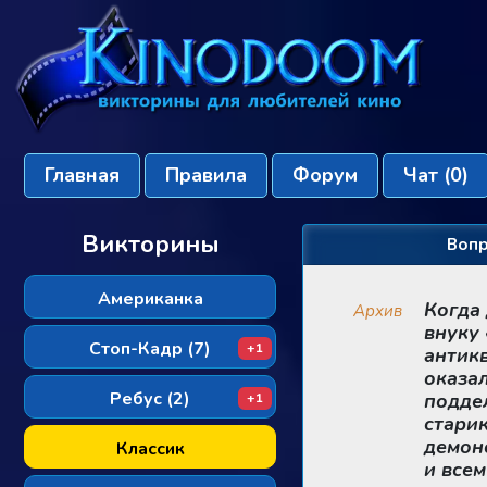
Главная
Правила
Форум
Чат
(0)
Викторины
Вопр
Американка
Когда
Архив
внуку
Стоп-Кадр (7)
+1
антик
оказа
Ребус (2)
поддел
+1
старик
демон
Классик
и всем