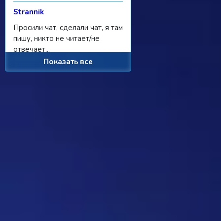
Strannik
Просили чат, сделали чат, я там
пишу, никто не читает/не
отвечает...
Показать все
Ребус 1184
11:55 31/07/2026
Hostile
Можно
Дежа-вю 9742
00:25 31/07/2026
Strannik
От одного игрока поступило
предложение - если задается
вопрос, где нужно назвать
персонажа, то обводить его в
кружочек или рисовать к нему
стрелочку. Как думаете, стоит
делать? Это должен будет