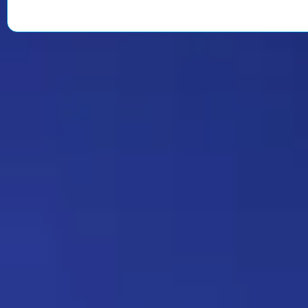
Strannik
Какая ирония судьбы)
Дежа-вю 9675
18:20 17/07/2026
Юрич
Оригинальный скрин из
фильма:
https://radikal.host/i/1BUIgB
Прятки 137
11:21 16/07/2026