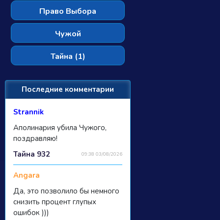
Право Выбора
Чужой
Тайна (1)
Последние комментарии
Strannik
Аполинария убила Чужого,
поздравляю!
Тайна 932
09:38 03/08/2026
Angara
Да, это позволило бы немного
снизить процент глупых
ошибок )))