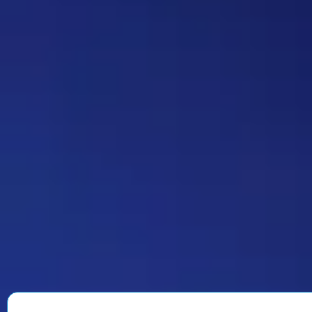
делать автор вопроса. Ну и
конечно это не обязательное
…
Дежа-вю 9742
14:42 30/07/2026
Strannik
Уолтер и Джесси, они же
Брайан Крэнстон и Аарон Пол,
в реально жизни стали
настоящими близкими
друзьями, которые то и дело
дурачились во время съёмок и
за кадром, всячески
подкалывали друг друга и
веселили всю команду. После
окончания второго сезона…
Знаменитость
08:35 30/07/2026
1901