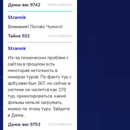
Дежа-вю 9742
05:58 03/08/2026
Strannik
Внимание! Логово Чужого!
Тайна 932
21:53 02/08/2026
Strannik
Из-за технических проблем с
сайтом в прошлом есть
некоторая неточность в
номерах туров. По факту тур с
арбузами был 267, но сейчас в
системе он числится как 270
тур, ориентироваться, какие
фильмы нельзя загружать,
можно по этому туру. Зайдите
в Дежа…
Дежа-вю 9753
21:03 02/08/2026