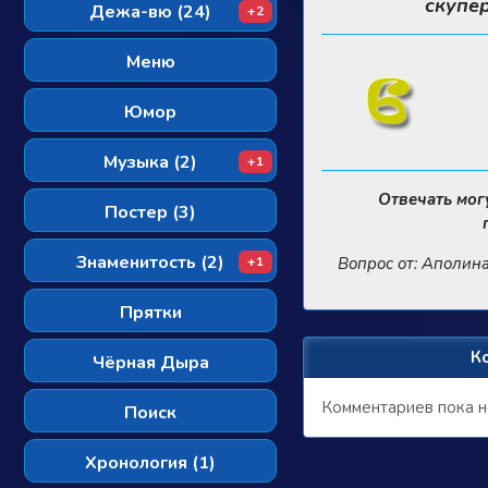
скупе
Дежа-вю (24)
+2
Меню
Юмор
Музыка (2)
+1
Отвечать мог
Постер (3)
Знаменитость (2)
Вопрос от: Аполин
+1
Прятки
К
Чёрная Дыра
Комментариев пока н
Поиск
Хронология (1)