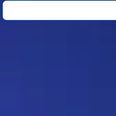
веселили всю команду. После
окончания второго сезона…
Знаменитость
08:35 30/07/2026
1901
Strannik
Какая ирония судьбы)
Дежа-вю 9675
18:20 17/07/2026