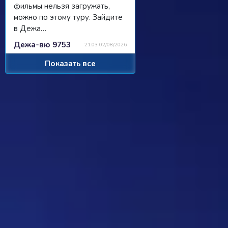
фильмы нельзя загружать,
можно по этому туру. Зайдите
в Дежа…
Дежа-вю 9753
21:03 02/08/2026
Показать все
Strannik
Просили чат, сделали чат, я там
пишу, никто не читает/не
отвечает...
Ребус 1184
11:55 31/07/2026
Hostile
Можно
Дежа-вю 9742
00:25 31/07/2026
Strannik
От одного игрока поступило
предложение - если задается