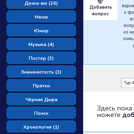
Дежа-вю (26)
вари
Добавить
к фи
вопрос
Меню
в
вопр
Юмор
из н
ложь
Музыка (4)
Постер (3)
Знаменитость (3)
Прятки
Чёрная Дыра
Здесь пока
Поиск
можете
до
Хронология (1)