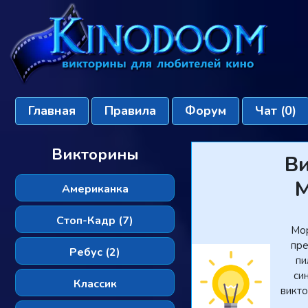
Главная
Правила
Форум
Чат
(0)
Викторины
В
М
Американка
Стоп-Кадр (7)
Мо
пре
Ребус (2)
пи
си
Классик
викт