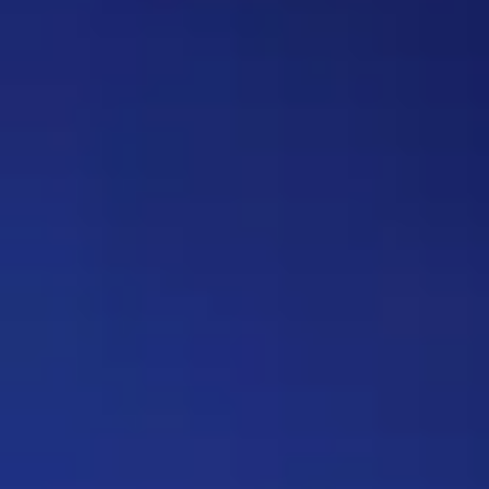
вопрос, где нужно назвать
персонажа, то обводить его в
кружочек или рисовать к нему
стрелочку. Как думаете, стоит
делать? Это должен будет
делать автор вопроса. Ну и
конечно это не обязательное
…
Дежа-вю 9742
14:42 30/07/2026
Strannik
Уолтер и Джесси, они же
Брайан Крэнстон и Аарон Пол,
в реально жизни стали
настоящими близкими
друзьями, которые то и дело
дурачились во время съёмок и
за кадром, всячески
подкалывали друг друга и