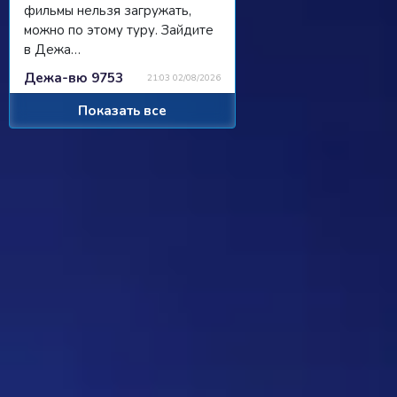
фильмы нельзя загружать,
можно по этому туру. Зайдите
в Дежа…
Дежа-вю 9753
21:03 02/08/2026
Показать все
Strannik
Просили чат, сделали чат, я там
пишу, никто не читает/не
отвечает...
Ребус 1184
11:55 31/07/2026
Hostile
Можно
Дежа-вю 9742
00:25 31/07/2026
Strannik
От одного игрока поступило
предложение - если задается