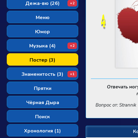
Дежа-вю (26)
+2
Меню
Юмор
Музыка (4)
+2
Постер (3)
Знаменитость (3)
+1
Отвечать мог
Прятки
Чёрная Дыра
Вопрос от: Strannik
Поиск
Хронология (1)
К