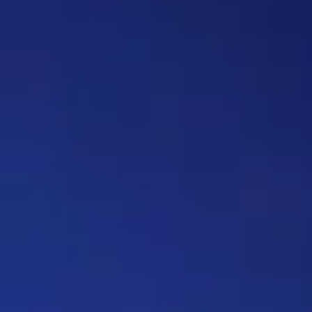
вопрос, где нужно назвать
персонажа, то обводить его в
кружочек или рисовать к нему
стрелочку. Как думаете, стоит
делать? Это должен будет
делать автор вопроса. Ну и
конечно это не обязательное
…
Дежа-вю 9742
14:42 30/07/2026
Strannik
Уолтер и Джесси, они же
Брайан Крэнстон и Аарон Пол,
в реально жизни стали
настоящими близкими
друзьями, которые то и дело
дурачились во время съёмок и
за кадром, всячески
подкалывали друг друга и