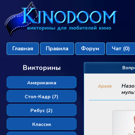
Главная
Правила
Форум
Чат
(0)
Викторины
Вопр
Американка
Назо
Архив
муль
Стоп-Кадр (7)
Ребус (2)
Классик