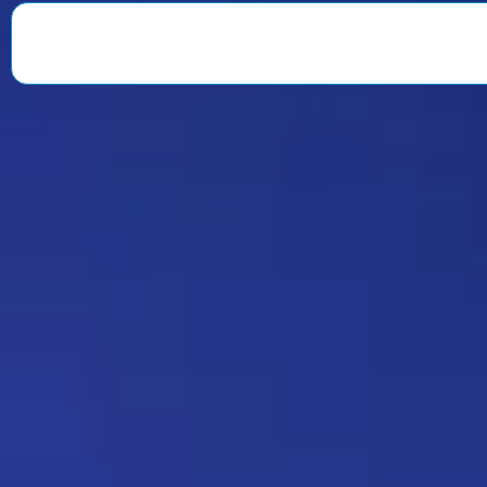
веселили всю команду. После
окончания второго сезона…
Знаменитость
08:35 30/07/2026
1901
Strannik
Какая ирония судьбы)
Дежа-вю 9675
18:20 17/07/2026