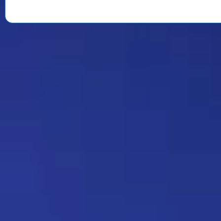
Strannik
Какая ирония судьбы)
Дежа-вю 9675
18:20 17/07/2026
Юрич
Оригинальный скрин из
фильма:
https://radikal.host/i/1BUIgB
Прятки 137
11:21 16/07/2026