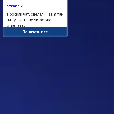
Strannik
Просили чат, сделали чат, я там
пишу, никто не читает/не
отвечает...
Показать все
Ребус 1184
11:55 31/07/2026
Hostile
Можно
Дежа-вю 9742
00:25 31/07/2026
Strannik
От одного игрока поступило
предложение - если задается
вопрос, где нужно назвать
персонажа, то обводить его в
кружочек или рисовать к нему
стрелочку. Как думаете, стоит
делать? Это должен будет