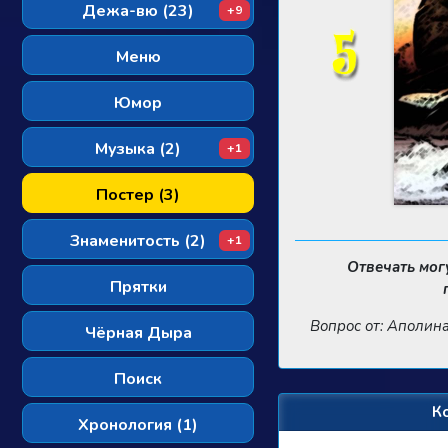
Дежа-вю (23)
+9
Меню
Юмор
Музыка (2)
+1
Постер (3)
Знаменитость (2)
+1
Отвечать мог
Прятки
Вопрос от: Аполин
Чёрная Дыра
Поиск
К
Хронология (1)