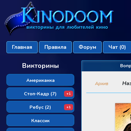
Главная
Правила
Форум
Чат
(0)
Викторины
Вопр
Американка
На
Архив
Стоп-Кадр (7)
+1
Ребус (2)
+1
Классик