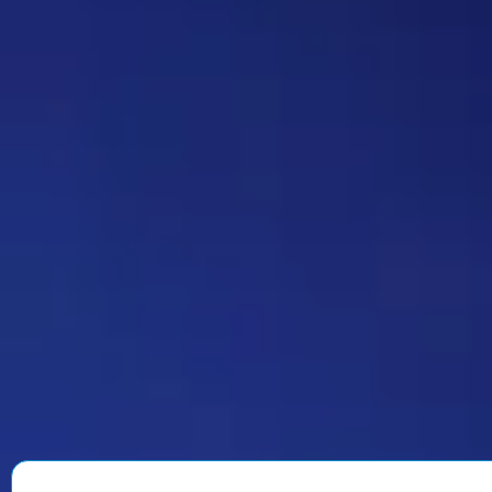
делать автор вопроса. Ну и
конечно это не обязательное
…
Дежа-вю 9742
14:42 30/07/2026
Strannik
Уолтер и Джесси, они же
Брайан Крэнстон и Аарон Пол,
в реально жизни стали
настоящими близкими
друзьями, которые то и дело
дурачились во время съёмок и
за кадром, всячески
подкалывали друг друга и
веселили всю команду. После
окончания второго сезона…
Знаменитость
08:35 30/07/2026
1901