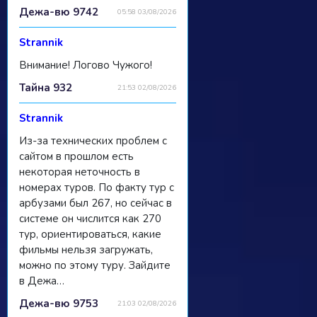
Дежа-вю 9742
05:58 03/08/2026
Strannik
Внимание! Логово Чужого!
Тайна 932
21:53 02/08/2026
Strannik
Из-за технических проблем с
сайтом в прошлом есть
некоторая неточность в
номерах туров. По факту тур с
арбузами был 267, но сейчас в
системе он числится как 270
тур, ориентироваться, какие
фильмы нельзя загружать,
можно по этому туру. Зайдите
в Дежа…
Дежа-вю 9753
21:03 02/08/2026