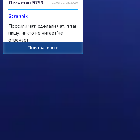
Дежа-вю 9753
21:03 02/08/2026
Strannik
Просили чат, сделали чат, я там
пишу, никто не читает/не
отвечает...
Показать все
Ребус 1184
11:55 31/07/2026
Hostile
Можно
Дежа-вю 9742
00:25 31/07/2026
Strannik
От одного игрока поступило
предложение - если задается
вопрос, где нужно назвать
персонажа, то обводить его в
кружочек или рисовать к нему