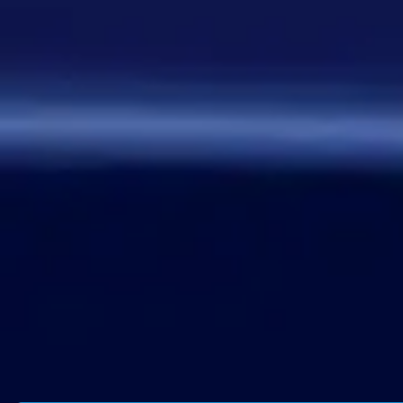
стрелочку. Как думаете, стоит
делать? Это должен будет
делать автор вопроса. Ну и
конечно это не обязательное
…
Дежа-вю 9742
14:42 30/07/2026
Strannik
Уолтер и Джесси, они же
Брайан Крэнстон и Аарон Пол,
в реально жизни стали
настоящими близкими
друзьями, которые то и дело
дурачились во время съёмок и
за кадром, всячески
подкалывали друг друга и
веселили всю команду. После
окончания второго сезона…
Знаменитость
08:35 30/07/2026