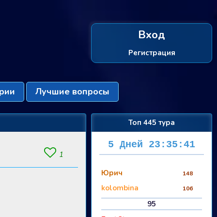
Вход
Регистрация
рии
Лучшие вопросы
Топ 445 тура
5 Дней 23:35:40
1
Юрич
148
kolombina
106
95