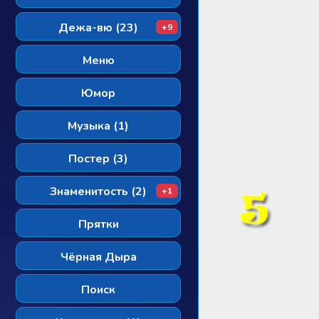
Дежа-вю (23)
+9
Меню
Юмор
Музыка (1)
Постер (3)
Знаменитость (2)
+1
Прятки
Чёрная Дыра
Поиск