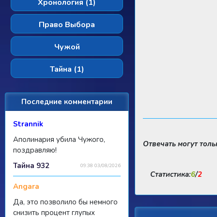
Хронология (1)
Право Выбора
Чужой
Тайна (1)
Последние комментарии
Strannik
Аполинария убила Чужого,
Отвечать могут тол
поздравляю!
Тайна 932
09:38 03/08/2026
Статистика:
6
/
2
Angara
Да, это позволило бы немного
снизить процент глупых