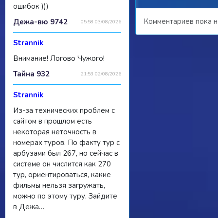
ошибок )))
Комментариев пока н
Дежа-вю 9742
05:58 03/08/2026
Strannik
Внимание! Логово Чужого!
Тайна 932
21:53 02/08/2026
Strannik
Из-за технических проблем с
сайтом в прошлом есть
некоторая неточность в
номерах туров. По факту тур с
арбузами был 267, но сейчас в
системе он числится как 270
тур, ориентироваться, какие
фильмы нельзя загружать,
можно по этому туру. Зайдите
в Дежа…