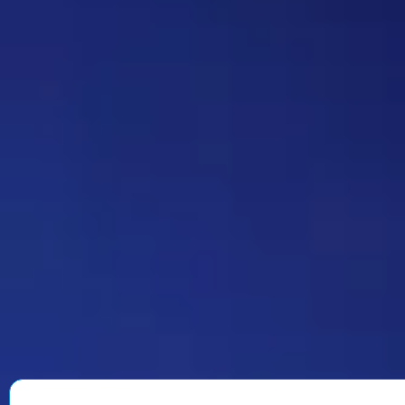
делать автор вопроса. Ну и
конечно это не обязательное
…
Дежа-вю 9742
14:42 30/07/2026
Strannik
Уолтер и Джесси, они же
Брайан Крэнстон и Аарон Пол,
в реально жизни стали
настоящими близкими
друзьями, которые то и дело
дурачились во время съёмок и
за кадром, всячески
подкалывали друг друга и
веселили всю команду. После
окончания второго сезона…
Знаменитость
08:35 30/07/2026
1901