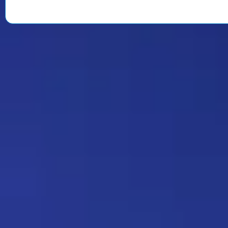
Strannik
Какая ирония судьбы)
Дежа-вю 9675
18:20 17/07/2026
Юрич
Оригинальный скрин из
фильма:
https://radikal.host/i/1BUIgB
Прятки 137
11:21 16/07/2026