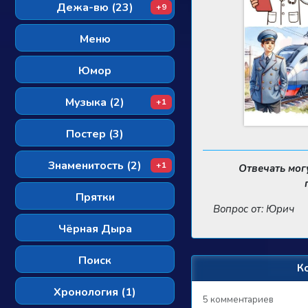
Дежа-вю (23)
+9
Меню
Юмор
Музыка (2)
+1
Постер (3)
Знаменитость (2)
+1
Отвечать мог
Прятки
Вопрос от: Юрич
Чёрная Дыра
Поиск
К
Хронология (1)
5 комментариев