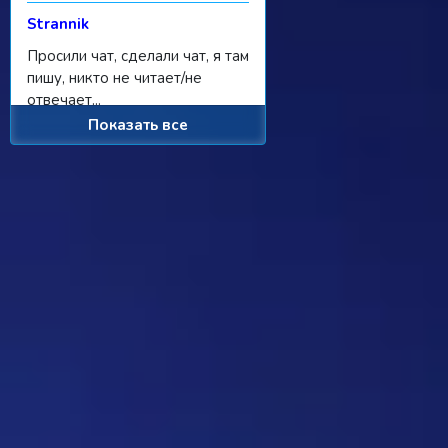
Strannik
Просили чат, сделали чат, я там
пишу, никто не читает/не
отвечает...
Показать все
Ребус 1184
11:55 31/07/2026
Hostile
Можно
Дежа-вю 9742
00:25 31/07/2026
Strannik
От одного игрока поступило
предложение - если задается
вопрос, где нужно назвать
персонажа, то обводить его в
кружочек или рисовать к нему
стрелочку. Как думаете, стоит
делать? Это должен будет