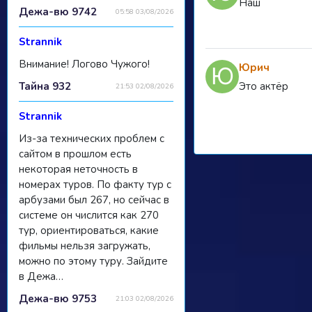
Наш
Дежа-вю 9742
05:58 03/08/2026
Strannik
Внимание! Логово Чужого!
Юрич
Это актёр
Тайна 932
21:53 02/08/2026
Strannik
Из-за технических проблем с
сайтом в прошлом есть
некоторая неточность в
номерах туров. По факту тур с
арбузами был 267, но сейчас в
системе он числится как 270
тур, ориентироваться, какие
фильмы нельзя загружать,
можно по этому туру. Зайдите
в Дежа…
Дежа-вю 9753
21:03 02/08/2026