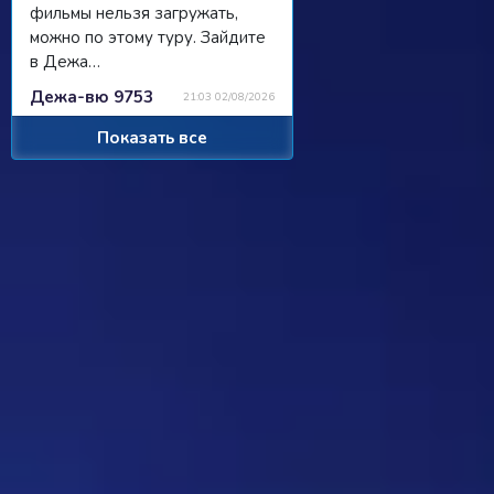
фильмы нельзя загружать,
можно по этому туру. Зайдите
в Дежа…
Дежа-вю 9753
21:03 02/08/2026
Показать все
Strannik
Просили чат, сделали чат, я там
пишу, никто не читает/не
отвечает...
Ребус 1184
11:55 31/07/2026
Hostile
Можно
Дежа-вю 9742
00:25 31/07/2026
Strannik
От одного игрока поступило
предложение - если задается