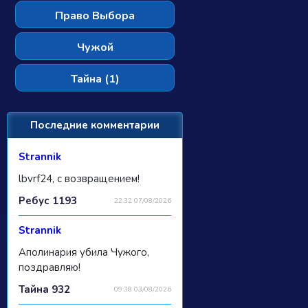
Право Выбора
Чужой
Тайна (1)
Последние комментарии
Strannik
lbvrf24, с возвращением!
Ребус 1193
22:32 07/08/2026
Strannik
Аполинария убила Чужого,
поздравляю!
Тайна 932
09:38 03/08/2026