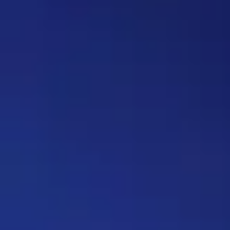
вопрос, где нужно назвать
персонажа, то обводить его в
кружочек или рисовать к нему
стрелочку. Как думаете, стоит
делать? Это должен будет
делать автор вопроса. Ну и
конечно это не обязательное
…
Дежа-вю 9742
14:42 30/07/2026
Strannik
Уолтер и Джесси, они же
Брайан Крэнстон и Аарон Пол,
в реально жизни стали
настоящими близкими
друзьями, которые то и дело
дурачились во время съёмок и
за кадром, всячески
подкалывали друг друга и