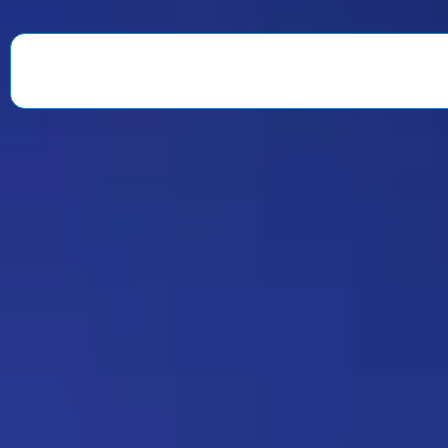
веселили всю команду. После
окончания второго сезона…
Знаменитость
08:35 30/07/2026
1901
Strannik
Какая ирония судьбы)
Дежа-вю 9675
18:20 17/07/2026