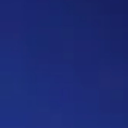
вопрос, где нужно назвать
персонажа, то обводить его в
кружочек или рисовать к нему
стрелочку. Как думаете, стоит
делать? Это должен будет
делать автор вопроса. Ну и
конечно это не обязательное
…
Дежа-вю 9742
14:42 30/07/2026
Strannik
Уолтер и Джесси, они же
Брайан Крэнстон и Аарон Пол,
в реально жизни стали
настоящими близкими
друзьями, которые то и дело
дурачились во время съёмок и
за кадром, всячески
подкалывали друг друга и