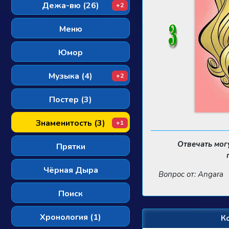
Дежа-вю (26)
+2
Меню
Юмор
Музыка (4)
+2
Постер (3)
Знаменитость (3)
+1
Отвечать мог
Прятки
Чёрная Дыра
Вопрос от: Angara
Поиск
Хронология (1)
К