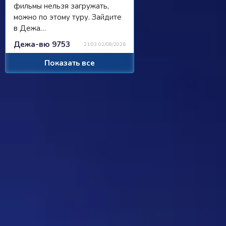
фильмы нельзя загружать,
можно по этому туру. Зайдите
в Дежа…
Дежа-вю 9753
21:03 02/08/2026
Показать все
Strannik
Просили чат, сделали чат, я там
пишу, никто не читает/не
отвечает...
Ребус 1184
11:55 31/07/2026
Hostile
Можно
Дежа-вю 9742
00:25 31/07/2026
Strannik
От одного игрока поступило
предложение - если задается