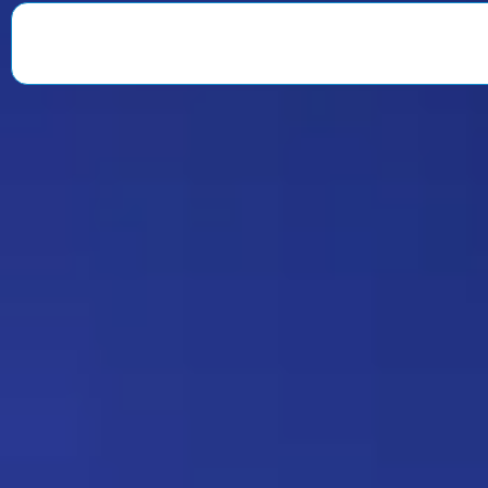
веселили всю команду. После
окончания второго сезона…
Знаменитость
08:35 30/07/2026
1901
Strannik
Какая ирония судьбы)
Дежа-вю 9675
18:20 17/07/2026