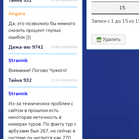
Тайна 932
09:38 03/08/2026
15
Angara
Записи с 1 до 15 из 
Да, это позволило бы немного
снизить процент глупых
ошибок )))
Удалить
Дежа-вю 9742
05:58 03/08/2026
Strannik
Внимание! Логово Чужого!
Тайна 932
21:53 02/08/2026
Strannik
Из-за технических проблем с
сайтом в прошлом есть
некоторая неточность в
номерах туров. По факту тур с
арбузами был 267, но сейчас в
системе он числится как 270