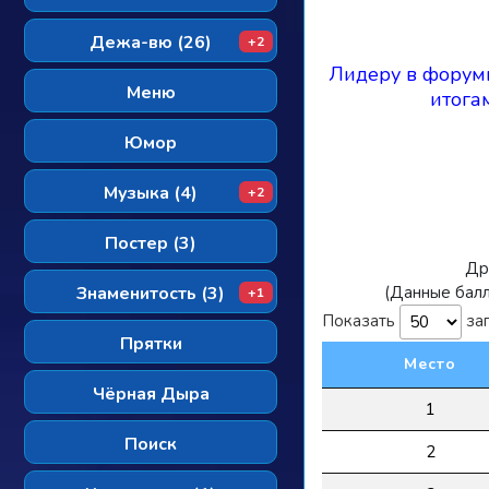
Дежа-вю (26)
+2
Лидеру в форумн
Меню
итога
Юмор
Музыка (4)
+2
Постер (3)
Др
Знаменитость (3)
(Данные балл
+1
Показать
за
Прятки
Место
Чёрная Дыра
1
Поиск
2