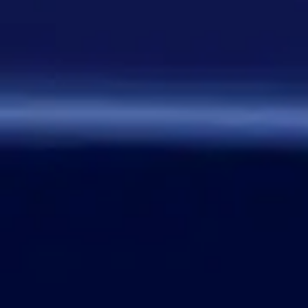
От одного игрока поступило
предложение - если задается
вопрос, где нужно назвать
персонажа, то обводить его в
кружочек или рисовать к нему
стрелочку. Как думаете, стоит
делать? Это должен будет
делать автор вопроса. Ну и
конечно это не обязательное
…
Дежа-вю 9742
14:42 30/07/2026
Strannik
Уолтер и Джесси, они же
Брайан Крэнстон и Аарон Пол,
в реально жизни стали
настоящими близкими
друзьями, которые то и дело
дурачились во время съёмок и
за кадром, всячески