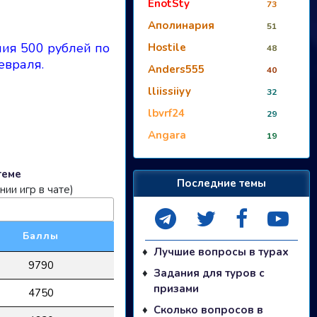
EnotSty
73
Аполинария
51
мия 500 рублей по
Hostile
48
евраля.
Anders555
40
lliissiiyy
32
lbvrf24
29
Angara
19
теме
Последние темы
ии игр в чате)
Баллы
Лучшие вопросы в турах
9790
Задания для туров с
призами
4750
Сколько вопросов в