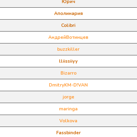
Юрич
Аполинария
Colibri
АндрейВотинцев
buzzkiller
lliissiiyy
Bizarro
DmitryKM-D!VAN
jorge
maringa
Volkova
Fassbinder