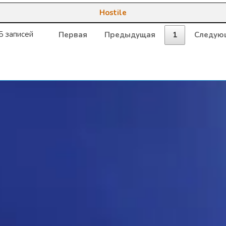
Hostile
15 записей
Первая
Предыдущая
1
Следую