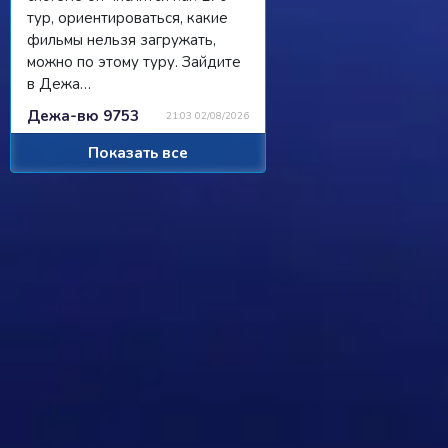
тур, ориентироваться, какие
фильмы нельзя загружать,
можно по этому туру. Зайдите
в Дежа…
Дежа-вю 9753
21:03 02/08/2026
Показать все
Strannik
Просили чат, сделали чат, я там
пишу, никто не читает/не
отвечает...
Ребус 1184
11:55 31/07/2026
Hostile
Можно
Дежа-вю 9742
00:25 31/07/2026
Strannik