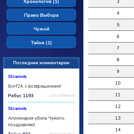
Хронология (1)
3
4
Право Выбора
5
Чужой
6
Тайна (1)
7
8
Последние комментарии
9
Strannik
10
lbvrf24, с возвращением!
11
Ребус 1193
22:32 07/08/2026
12
Strannik
Аполинария убила Чужого,
13
поздравляю!
14