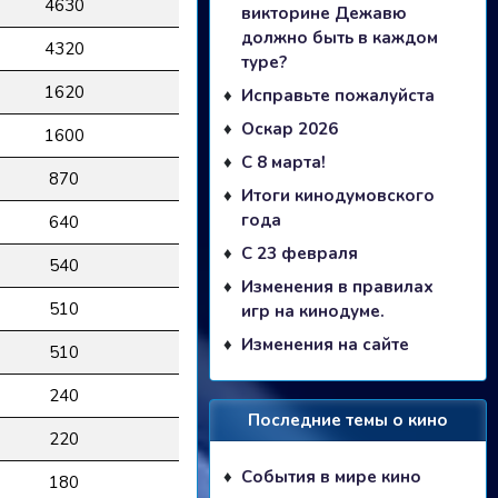
4630
викторине Дежавю
должно быть в каждом
4320
туре?
1620
Исправьте пожалуйста
Оскар 2026
1600
С 8 марта!
870
Итоги кинодумовского
года
640
С 23 февраля
540
Изменения в правилах
510
игр на кинодуме.
Изменения на сайте
510
240
Последние темы о кино
220
События в мире кино
180