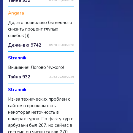
Тайна 932
09:38 03/08/2026
Angara
Да, это позволило бы немного
снизить процент глупых
ошибок )))
Дежа-вю 9742
05:58 03/08/2026
Strannik
Внимание! Логово Чужого!
Тайна 932
21:53 02/08/2026
Strannik
Из-за технических проблем с
сайтом в прошлом есть
некоторая неточность в
номерах туров. По факту тур с
арбузами был 267, но сейчас в
системе он числится как 270