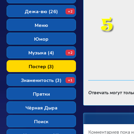
Дежа-вю (26)
+2
Меню
Юмор
Музыка (4)
+2
Постер (3)
Знаменитость (3)
+1
Отвечать могут тол
Прятки
Чёрная Дыра
Поиск
Комментариев пока н