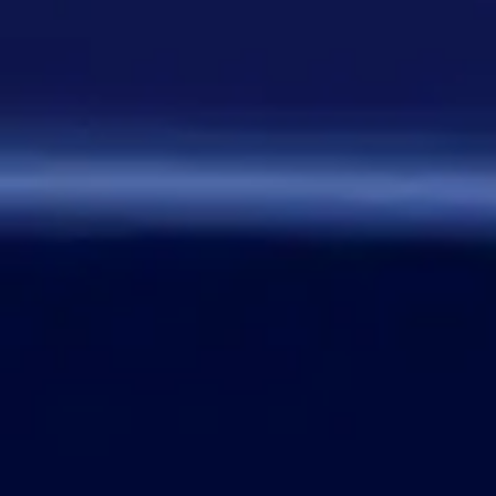
От одного игрока поступило
предложение - если задается
вопрос, где нужно назвать
персонажа, то обводить его в
кружочек или рисовать к нему
стрелочку. Как думаете, стоит
делать? Это должен будет
делать автор вопроса. Ну и
конечно это не обязательное
…
Дежа-вю 9742
14:42 30/07/2026
Strannik
Уолтер и Джесси, они же
Брайан Крэнстон и Аарон Пол,
в реально жизни стали
настоящими близкими
друзьями, которые то и дело
дурачились во время съёмок и
за кадром, всячески