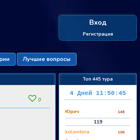
Вход
Регистрация
рии
Лучшие вопросы
Топ 445 тура
4 Дней 11:50:44
0
Юрич
148
119
kolombina
106