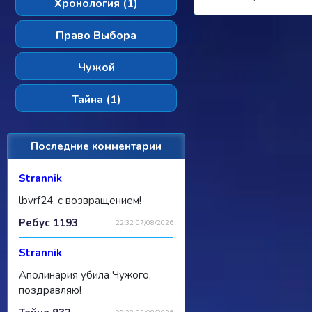
Хронология (1)
Право Выбора
Чужой
Тайна (1)
Последние комментарии
Strannik
lbvrf24, с возвращением!
Ребус 1193
22:32 07/08/2026
Strannik
Аполинария убила Чужого,
поздравляю!