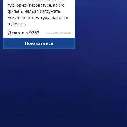
тур, ориентироваться, какие
фильмы нельзя загружать,
можно по этому туру. Зайдите
в Дежа…
Дежа-вю 9753
21:03 02/08/2026
Показать все
Strannik
Просили чат, сделали чат, я там
пишу, никто не читает/не
отвечает...
Ребус 1184
11:55 31/07/2026
Hostile
Можно
Дежа-вю 9742
00:25 31/07/2026
Strannik