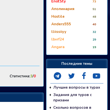
EnotSty
73
Аполинария
51
Hostile
48
Anders555
40
lliissiiyy
32
lbvrf24
29
Angara
19
Последние темы
Статистика:
3
/
0
Лучшие вопросы в турах
Задания для туров с
призами
Сколько вопросов в