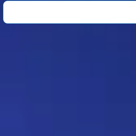
веселили всю команду. После
окончания второго сезона…
Знаменитость
08:35 30/07/2026
1901
Strannik
Какая ирония судьбы)
Дежа-вю 9675
18:20 17/07/2026