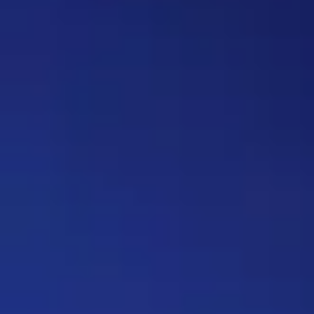
вопрос, где нужно назвать
персонажа, то обводить его в
кружочек или рисовать к нему
стрелочку. Как думаете, стоит
делать? Это должен будет
делать автор вопроса. Ну и
конечно это не обязательное
…
Дежа-вю 9742
14:42 30/07/2026
Strannik
Уолтер и Джесси, они же
Брайан Крэнстон и Аарон Пол,
в реально жизни стали
настоящими близкими
друзьями, которые то и дело
дурачились во время съёмок и
за кадром, всячески
подкалывали друг друга и