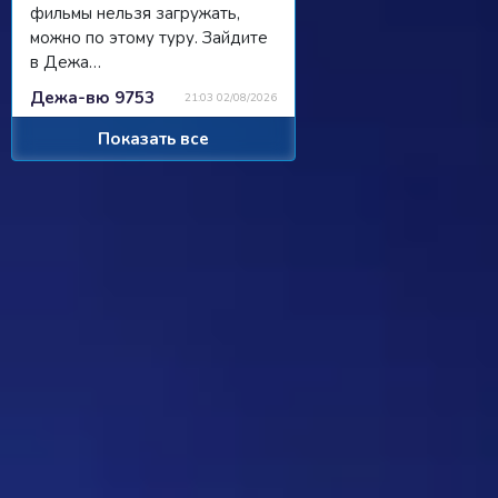
фильмы нельзя загружать,
можно по этому туру. Зайдите
в Дежа…
Дежа-вю 9753
21:03 02/08/2026
Показать все
Strannik
Просили чат, сделали чат, я там
пишу, никто не читает/не
отвечает...
Ребус 1184
11:55 31/07/2026
Hostile
Можно
Дежа-вю 9742
00:25 31/07/2026
Strannik
От одного игрока поступило
предложение - если задается