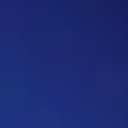
вопрос, где нужно назвать
персонажа, то обводить его в
кружочек или рисовать к нему
стрелочку. Как думаете, стоит
делать? Это должен будет
делать автор вопроса. Ну и
конечно это не обязательное
…
Дежа-вю 9742
14:42 30/07/2026
Strannik
Уолтер и Джесси, они же
Брайан Крэнстон и Аарон Пол,
в реально жизни стали
настоящими близкими
друзьями, которые то и дело
дурачились во время съёмок и
за кадром, всячески
подкалывали друг друга и