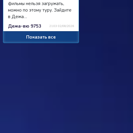
фильмы нельзя загружать,
можно по этому туру. Зайдите
в Дежа…
Дежа-вю 9753
21:03 02/08/2026
Показать все
Strannik
Просили чат, сделали чат, я там
пишу, никто не читает/не
отвечает...
Ребус 1184
11:55 31/07/2026
Hostile
Можно
Дежа-вю 9742
00:25 31/07/2026
Strannik
От одного игрока поступило
предложение - если задается