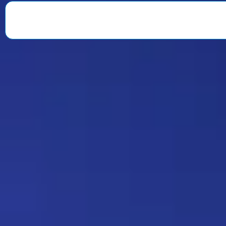
веселили всю команду. После
окончания второго сезона…
Знаменитость
08:35 30/07/2026
1901
Strannik
Какая ирония судьбы)
Дежа-вю 9675
18:20 17/07/2026