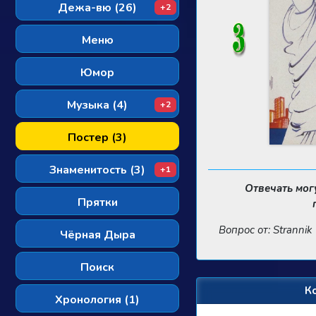
Дежа-вю (26)
+2
Меню
Юмор
Музыка (4)
+2
Постер (3)
Знаменитость (3)
+1
Отвечать мог
Прятки
Вопрос от: Strannik
Чёрная Дыра
Поиск
К
Хронология (1)