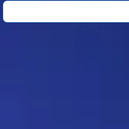
веселили всю команду. После
окончания второго сезона…
Знаменитость
08:35 30/07/2026
1901
Strannik
Какая ирония судьбы)
Дежа-вю 9675
18:20 17/07/2026