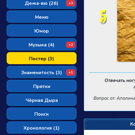
Дежа-вю (26)
+3
Меню
Юмор
Музыка (4)
+2
Постер (3)
Знаменитость (3)
+1
Отвечать мог
Прятки
Вопрос от: Аполин
Чёрная Дыра
Поиск
К
Хронология (1)