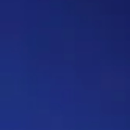
вопрос, где нужно назвать
персонажа, то обводить его в
кружочек или рисовать к нему
стрелочку. Как думаете, стоит
делать? Это должен будет
делать автор вопроса. Ну и
конечно это не обязательное
…
Дежа-вю 9742
14:42 30/07/2026
Strannik
Уолтер и Джесси, они же
Брайан Крэнстон и Аарон Пол,
в реально жизни стали
настоящими близкими
друзьями, которые то и дело
дурачились во время съёмок и
за кадром, всячески
подкалывали друг друга и