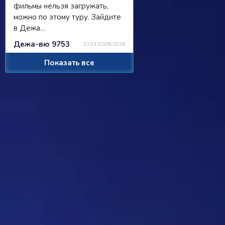
фильмы нельзя загружать,
можно по этому туру. Зайдите
в Дежа…
Дежа-вю 9753
21:03 02/08/2026
Показать все
Strannik
Просили чат, сделали чат, я там
пишу, никто не читает/не
отвечает...
Ребус 1184
11:55 31/07/2026
Hostile
Можно
Дежа-вю 9742
00:25 31/07/2026
Strannik
От одного игрока поступило
предложение - если задается