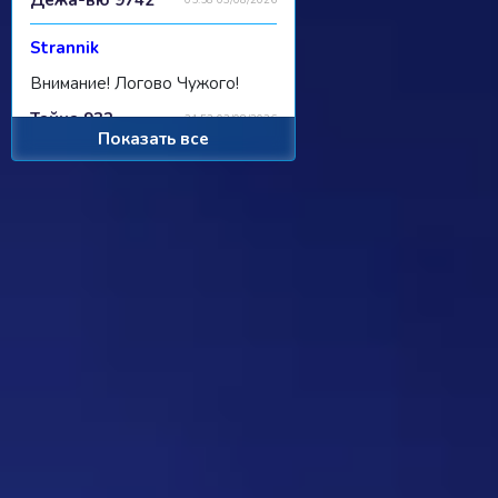
Дежа-вю 9742
05:58 03/08/2026
Strannik
Внимание! Логово Чужого!
Тайна 932
21:53 02/08/2026
Показать все
Strannik
Из-за технических проблем с
сайтом в прошлом есть
некоторая неточность в
номерах туров. По факту тур с
арбузами был 267, но сейчас в
системе он числится как 270
тур, ориентироваться, какие
фильмы нельзя загружать,
можно по этому туру. Зайдите
в Дежа…
Дежа-вю 9753
21:03 02/08/2026