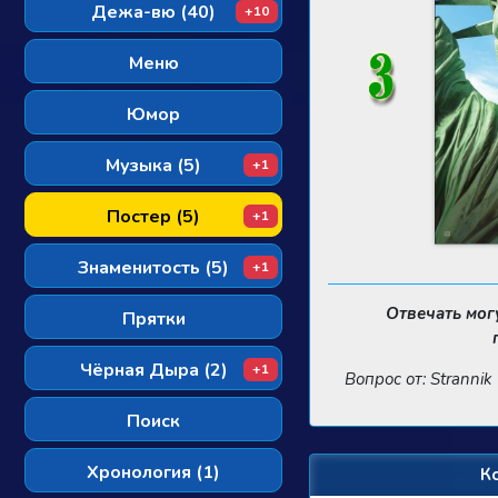
Дежа-вю (40)
+10
Меню
Юмор
Музыка (5)
+1
Постер (5)
+1
Знаменитость (5)
+1
Отвечать мог
Прятки
Чёрная Дыра (2)
+1
Вопрос от: Strannik
Поиск
Хронология (1)
К