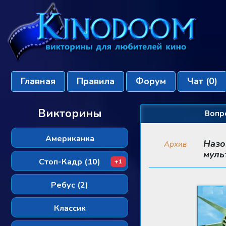
Главная
Правила
Форум
Чат
(0)
Викторины
Вопр
Американка
Назо
Архив
муль
Стоп-Кадр (10)
+1
Ребус (2)
Классик