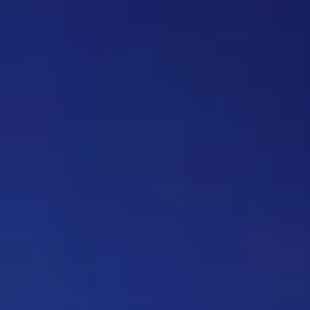
Strannik
Просили чат, сделали чат, я там
пишу, никто не читает/не
отвечает...
Ребус 1184
11:55 31/07/2026
Hostile
Можно
Дежа-вю 9742
00:25 31/07/2026
Strannik
От одного игрока поступило
предложение - если задается
вопрос, где нужно назвать
персонажа, то обводить его в
кружочек или рисовать к нему
стрелочку. Как думаете, стоит
делать? Это должен будет