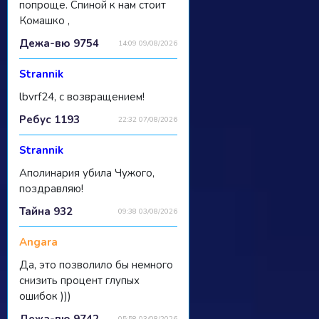
попроще. Спиной к нам стоит
Комашко ,
Дежа-вю 9754
14:09 09/08/2026
Strannik
lbvrf24, с возвращением!
Ребус 1193
22:32 07/08/2026
Strannik
Аполинария убила Чужого,
поздравляю!
Тайна 932
09:38 03/08/2026
Angara
Да, это позволило бы немного
снизить процент глупых
ошибок )))