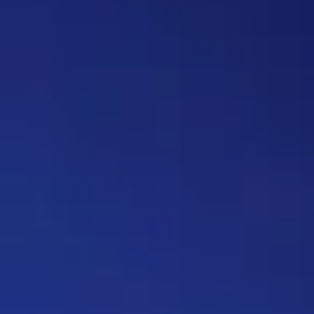
вопрос, где нужно назвать
персонажа, то обводить его в
кружочек или рисовать к нему
стрелочку. Как думаете, стоит
делать? Это должен будет
делать автор вопроса. Ну и
конечно это не обязательное
…
Дежа-вю 9742
14:42 30/07/2026
Strannik
Уолтер и Джесси, они же
Брайан Крэнстон и Аарон Пол,
в реально жизни стали
настоящими близкими
друзьями, которые то и дело
дурачились во время съёмок и
за кадром, всячески
подкалывали друг друга и