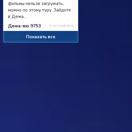
фильмы нельзя загружать,
можно по этому туру. Зайдите
в Дежа…
Дежа-вю 9753
21:03 02/08/2026
Показать все
Strannik
Просили чат, сделали чат, я там
пишу, никто не читает/не
отвечает...
Ребус 1184
11:55 31/07/2026
Hostile
Можно
Дежа-вю 9742
00:25 31/07/2026
Strannik
От одного игрока поступило
предложение - если задается