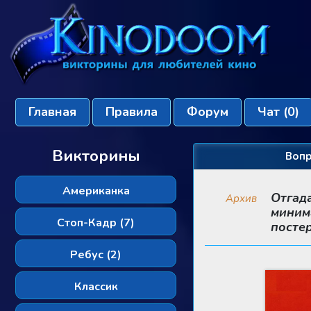
Главная
Правила
Форум
Чат
(0)
Викторины
Вопр
Американка
Отгад
Архив
миним
Стоп-Кадр (7)
посте
Ребус (2)
Классик