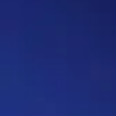
вопрос, где нужно назвать
персонажа, то обводить его в
кружочек или рисовать к нему
стрелочку. Как думаете, стоит
делать? Это должен будет
делать автор вопроса. Ну и
конечно это не обязательное
…
Дежа-вю 9742
14:42 30/07/2026
Strannik
Уолтер и Джесси, они же
Брайан Крэнстон и Аарон Пол,
в реально жизни стали
настоящими близкими
друзьями, которые то и дело
дурачились во время съёмок и
за кадром, всячески
подкалывали друг друга и