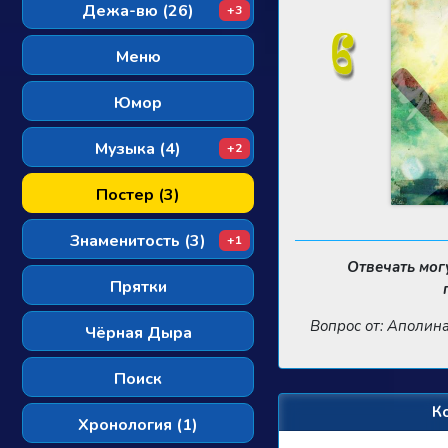
Дежа-вю (26)
+3
Меню
Юмор
Музыка (4)
+2
Постер (3)
Знаменитость (3)
+1
Отвечать мог
Прятки
Вопрос от: Аполин
Чёрная Дыра
Поиск
К
Хронология (1)