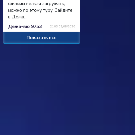
фильмы нельзя загружать,
можно по этому туру. Зайдите
в Дежа…
Дежа-вю 9753
21:03 02/08/2026
Показать все
Strannik
Просили чат, сделали чат, я там
пишу, никто не читает/не
отвечает...
Ребус 1184
11:55 31/07/2026
Hostile
Можно
Дежа-вю 9742
00:25 31/07/2026
Strannik
От одного игрока поступило
предложение - если задается