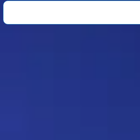
веселили всю команду. После
окончания второго сезона…
Знаменитость
08:35 30/07/2026
1901
Strannik
Какая ирония судьбы)
Дежа-вю 9675
18:20 17/07/2026