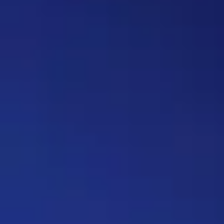
вопрос, где нужно назвать
персонажа, то обводить его в
кружочек или рисовать к нему
стрелочку. Как думаете, стоит
делать? Это должен будет
делать автор вопроса. Ну и
конечно это не обязательное
…
Дежа-вю 9742
14:42 30/07/2026
Strannik
Уолтер и Джесси, они же
Брайан Крэнстон и Аарон Пол,
в реально жизни стали
настоящими близкими
друзьями, которые то и дело
дурачились во время съёмок и
за кадром, всячески
подкалывали друг друга и