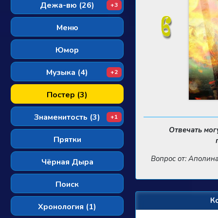
Дежа-вю (26)
+3
Меню
Юмор
Музыка (4)
+2
Постер (3)
Знаменитость (3)
+1
Отвечать мог
Прятки
Вопрос от: Аполин
Чёрная Дыра
Поиск
К
Хронология (1)