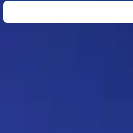
веселили всю команду. После
окончания второго сезона…
Знаменитость
08:35 30/07/2026
1901
Strannik
Какая ирония судьбы)
Дежа-вю 9675
18:20 17/07/2026