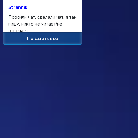
Strannik
Просили чат, сделали чат, я там
пишу, никто не читает/не
отвечает...
Показать все
Ребус 1184
11:55 31/07/2026
Hostile
Можно
Дежа-вю 9742
00:25 31/07/2026
Strannik
От одного игрока поступило
предложение - если задается
вопрос, где нужно назвать
персонажа, то обводить его в
кружочек или рисовать к нему
стрелочку. Как думаете, стоит
делать? Это должен будет