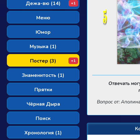
Дежа-вю (14)
+1
Меню
Юмор
Музыка (1)
Постер (3)
+1
Знаменитость (1)
Отвечать мог
Прятки
Вопрос от: Аполин
Чёрная Дыра
Поиск
К
Хронология (1)