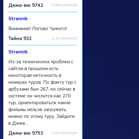
Дежа-вю 9742
05:58 03/08/2026
Strannik
Внимание! Логово Чужого!
Тайна 932
21:53 02/08/2026
Strannik
Из-за технических проблем с
сайтом в прошлом есть
некоторая неточность в
номерах туров. По факту тур с
арбузами был 267, но сейчас в
системе он числится как 270
тур, ориентироваться, какие
фильмы нельзя загружать,
можно по этому туру. Зайдите
в Дежа…
Дежа-вю 9753
21:03 02/08/2026