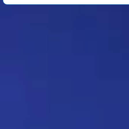
Strannik
Какая ирония судьбы)
Дежа-вю 9675
18:20 17/07/2026
Юрич
Оригинальный скрин из
фильма:
https://radikal.host/i/1BUIgB
Прятки 137
11:21 16/07/2026