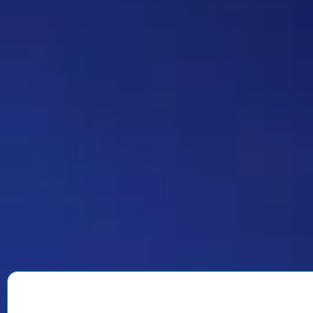
делать автор вопроса. Ну и
конечно это не обязательное
…
Дежа-вю 9742
14:42 30/07/2026
Strannik
Уолтер и Джесси, они же
Брайан Крэнстон и Аарон Пол,
в реально жизни стали
настоящими близкими
друзьями, которые то и дело
дурачились во время съёмок и
за кадром, всячески
подкалывали друг друга и
веселили всю команду. После
окончания второго сезона…
Знаменитость
08:35 30/07/2026
1901