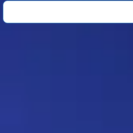
веселили всю команду. После
окончания второго сезона…
Знаменитость
08:35 30/07/2026
1901
Strannik
Какая ирония судьбы)
Дежа-вю 9675
18:20 17/07/2026