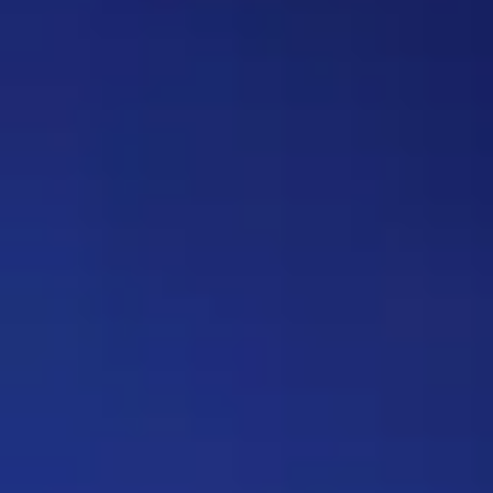
вопрос, где нужно назвать
персонажа, то обводить его в
кружочек или рисовать к нему
стрелочку. Как думаете, стоит
делать? Это должен будет
делать автор вопроса. Ну и
конечно это не обязательное
…
Дежа-вю 9742
14:42 30/07/2026
Strannik
Уолтер и Джесси, они же
Брайан Крэнстон и Аарон Пол,
в реально жизни стали
настоящими близкими
друзьями, которые то и дело
дурачились во время съёмок и
за кадром, всячески
подкалывали друг друга и